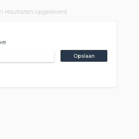
n resultaten opgeleverd
rt!
Opslaan