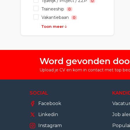
Tijdelijk / Project / ZZP
0
Traineeship
0
Vakantiebaan
0
Toon meer
Word gevonden doo
Upload je CV en kom in contact met top bedr
SOCIAL
KANDI
Facebook
Vacatu
Linkedin
Job ale
Instagram
Popula