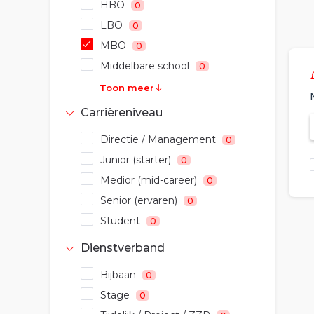
HBO
0
LBO
0
MBO
0
Middelbare school
0
Toon meer
Carrièreniveau
Directie / Management
0
Junior (starter)
0
Medior (mid-career)
0
Senior (ervaren)
0
Student
0
Dienstverband
Bijbaan
0
Stage
0