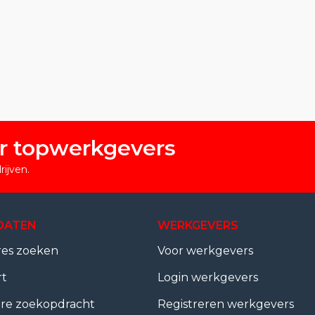
r topwerkgevers
ijven.
DATEN
WERKGEVERS
res zoeken
Voor werkgevers
rt
Login werkgevers
ire zoekopdracht
Registreren werkgevers