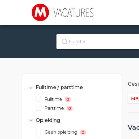
Gese
Fulltime / parttime
MB
Fulltime
0
Parttime
0
Opleiding
Va
Geen opleiding
0